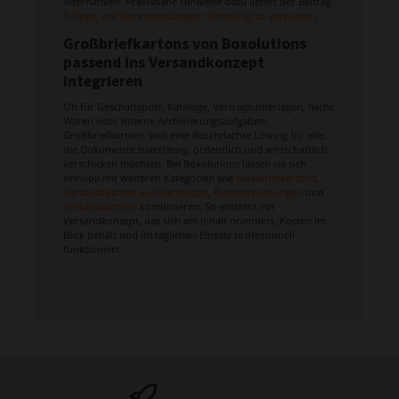
Alternativen. Praxisnahe Hinweise dazu liefert der Beitrag
3 Tipps, um Warensendungen nachhaltig zu verpacken
.
Großbriefkartons von Boxolutions
passend ins Versandkonzept
integrieren
Ob für Geschäftspost, Kataloge, Vertragsunterlagen, flache
Waren oder interne Archivierungsaufgaben:
Großbriefkartons sind eine durchdachte Lösung für alle,
die Dokumente zuverlässig, ordentlich und wirtschaftlich
verschicken möchten. Bei Boxolutions lassen sie sich
sinnvoll mit weiteren Kategorien wie
Maxibriefkartons
,
Versandtaschen aus Hartpappe
,
Buchverpackungen
und
Versandkartons
kombinieren. So entsteht ein
Versandkonzept, das sich am Inhalt orientiert, Kosten im
Blick behält und im täglichen Einsatz professionell
funktioniert.