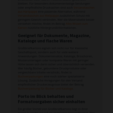
bleiben. Für besonders dokumentenlastige Sendungen
oder empfindliche Drucksachen sind auch
Versandtaschen
aus Hartpappe
eine passende Alternative, während
Versandtaschen aus Wellpappe
zusätzlichen Schutz mit
geringem Gewicht verbinden. Wer die Materialseite besser
verstehen möchte, findet im Beitrag
Alles Wissen zum
Karton
nützliche Hintergrundinformationen.
Geeignet für Dokumente, Magazine,
Kataloge und flache Waren
Großbriefkartons eignen sich nicht nur für klassische
Geschäftspost, sondern auch für viele weitere
Anwendungen. Dokumentensätze, Kataloge, Broschüren,
Musterunterlagen oder kompakte Waren mit geringer
Höhe lassen sich darin sicher und übersichtlich versenden.
Wer häufig Bücher, gebundene Druckprodukte oder
vergleichbare Inhalte verschickt, findet in
Buchverpackungen
eine noch stärker spezialisierte
Lösung. Zusätzliche Anregungen für den Versand
empfindlicher Druckerzeugnisse bietet der Beitrag
Buchverpackung für Bücher und Kataloge
.
Porto im Blick behalten und
Formatvorgaben sicher einhalten
Ein großer Vorteil von Großbriefkartons liegt in ihrer
klaren Ausrichtung auf ein etabliertes Versandformat. Wer