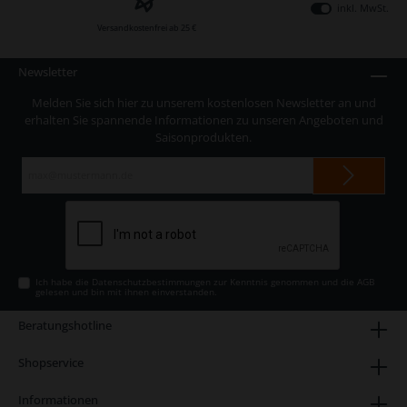
inkl. MwSt.
Versandkostenfrei ab 25 €
Newsletter
Melden Sie sich hier zu unserem kostenlosen Newsletter an und
erhalten Sie spannende Informationen zu unseren Angeboten und
Saisonprodukten.
E-
Mail-
Adresse*
Ich habe die
Datenschutzbestimmungen
zur Kenntnis genommen und die
AGB
gelesen und bin mit ihnen einverstanden.
Beratungshotline
Shopservice
Informationen