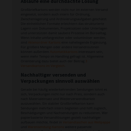
Abläufe eine durchdachte Lösung
Großbriefkartons werden nicht nur im externen Versand
eingesetzt, sondern auch intern für Ordnung,
Zwischenlagerung und Archivierungsaufgaben geschätzt.
Die einheitlichen Formate erleichtern das strukturierte
Lagern von Dokumenten, Projektsätzen oder Unterlagen
und unterstützen damit saubere Prozesse im Büroalltag.
Wenn Inhalte umfangreicher oder voluminöser werden,
sind
Aktenordner Kartons
eine naheliegende Ergänzung.
Für größere Mengen oder andere Versandroutinen
können außerdem
Automatikkartons
interessant sein,
wenn mehr Tempo im Handling gefragt ist. Allgemeine
Orientierung dazu bietet auch der Beitrag
3
Versandkartons im Vergleich
.
Nachhaltiger versenden und
Verpackungen sinnvoll auswählen
Gerade bei häufig wiederkehrenden Sendungen lohnt es
sich, Verpackungen nicht nur nach Preis, sondern auch
nach Materialeinsatz und Wiederverwendbarkeit
auszuwählen. Ein stabiler Großbriefkarton kann
Sendungen mehrfach intern begleiten und hilft zugleich,
Beschädigungen und Nachsendungen zu reduzieren. Wer
papierbasierte Versandlösungen gezielt nachhaltiger
aufbauen möchte, findet in
Versandtaschen aus Wellpappe
und
Warensendung-Kartons
weitere passende