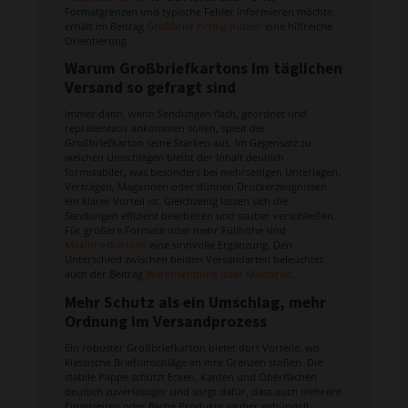
Formatgrenzen und typische Fehler informieren möchte,
erhält im Beitrag
Großbrief richtig nutzen
eine hilfreiche
Orientierung.
Warum Großbriefkartons im täglichen
Versand so gefragt sind
Immer dann, wenn Sendungen flach, geordnet und
repräsentativ ankommen sollen, spielt der
Großbriefkarton seine Stärken aus. Im Gegensatz zu
weichen Umschlägen bleibt der Inhalt deutlich
formstabiler, was besonders bei mehrseitigen Unterlagen,
Verträgen, Magazinen oder dünnen Druckerzeugnissen
ein klarer Vorteil ist. Gleichzeitig lassen sich die
Sendungen effizient bearbeiten und sauber verschließen.
Für größere Formate oder mehr Füllhöhe sind
Maxibriefkartons
eine sinnvolle Ergänzung. Den
Unterschied zwischen beiden Versandarten beleuchtet
auch der Beitrag
Warensendung oder Maxibrief
.
Mehr Schutz als ein Umschlag, mehr
Ordnung im Versandprozess
Ein robuster Großbriefkarton bietet dort Vorteile, wo
klassische Briefumschläge an ihre Grenzen stoßen. Die
stabile Pappe schützt Ecken, Kanten und Oberflächen
deutlich zuverlässiger und sorgt dafür, dass auch mehrere
Einzelseiten oder flache Produkte sauber gebündelt