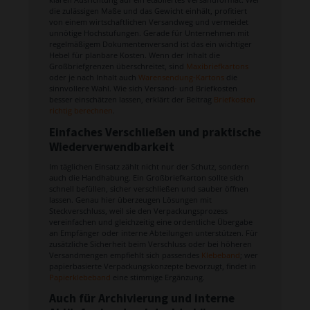
die zulässigen Maße und das Gewicht einhält, profitiert
von einem wirtschaftlichen Versandweg und vermeidet
unnötige Hochstufungen. Gerade für Unternehmen mit
regelmäßigem Dokumentenversand ist das ein wichtiger
Hebel für planbare Kosten. Wenn der Inhalt die
Großbriefgrenzen überschreitet, sind
Maxibriefkartons
oder je nach Inhalt auch
Warensendung-Kartons
die
sinnvollere Wahl. Wie sich Versand- und Briefkosten
besser einschätzen lassen, erklärt der Beitrag
Briefkosten
richtig berechnen
.
Einfaches Verschließen und praktische
Wiederverwendbarkeit
Im täglichen Einsatz zählt nicht nur der Schutz, sondern
auch die Handhabung. Ein Großbriefkarton sollte sich
schnell befüllen, sicher verschließen und sauber öffnen
lassen. Genau hier überzeugen Lösungen mit
Steckverschluss, weil sie den Verpackungsprozess
vereinfachen und gleichzeitig eine ordentliche Übergabe
an Empfänger oder interne Abteilungen unterstützen. Für
zusätzliche Sicherheit beim Verschluss oder bei höheren
Versandmengen empfiehlt sich passendes
Klebeband
; wer
papierbasierte Verpackungskonzepte bevorzugt, findet in
Papierklebeband
eine stimmige Ergänzung.
Auch für Archivierung und interne