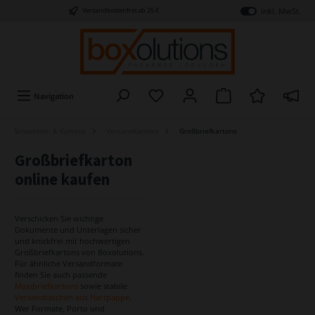
inkl. MwSt.
Versandkostenfrei ab 25 €
Navigation
Schachteln & Kartons
Versandkartons
Großbriefkartons
Großbriefkarton
online kaufen
Verschicken Sie wichtige
Dokumente und Unterlagen sicher
und knickfrei mit hochwertigen
Großbriefkartons von Boxolutions.
Für ähnliche Versandformate
finden Sie auch passende
Maxibriefkartons
sowie stabile
Versandtaschen aus Hartpappe
.
Wer Formate, Porto und