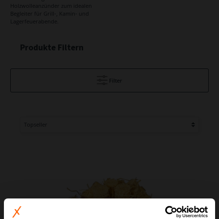
Holzwolleanzünder zum idealen
Begleiter für Grill-, Kamin- und
Lagerfeuerabende.
Produkte Filtern
Filter