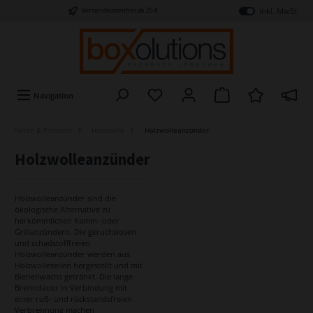
inkl. MwSt.
Versandkostenfrei ab 25 €
Navigation
Füllen & Polstern
Holzwolle
Holzwolleanzünder
Holzwolleanzünder
Holzwolleanzünder sind die
ökologische Alternative zu
herkömmlichen Kamin- oder
Grillanzündern. Die geruchslosen
und schadstofffreien
Holzwolleanzünder werden aus
Holzwolleseilen hergestellt und mit
Bienenwachs getränkt. Die lange
Brenndauer in Verbindung mit
einer ruß- und rückstandsfreien
Verbrennung machen