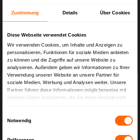
Zustimmung
Details
Über Cookies
Holzwolle-Anzündhilfen
Diese Webseite verwendet Cookies
Wir verwenden Cookies, um Inhalte und Anzeigen zu
Art.-Nr.:
BX.1993
personalisieren, Funktionen für soziale Medien anbieten
Preis auf Anfrage
zu können und die Zugriffe auf unsere Website zu
analysieren. Außerdem geben wir Informationen zu Ihrer
Verwendung unserer Website an unsere Partner für
×
Preisauszeichnung
soziale Medien, Werbung und Analysen weiter. Unsere
Partner führen diese Informationen möglicherweise mit
Privatkunden können Preise mit MwSt. (brutto) und Geschäftskunden Preise
weiteren Daten zusammen, die Sie ihnen bereitgestellt
ohne MwSt. (netto) angezeigt werden.
haben oder die sie im Rahmen Ihrer Nutzung der Dienste
Bitte wählen Sie Ihre bevorzugte Einstellung:
gesammelt haben.
Einwilligungsauswahl
Notwendig
Bruttopreise
inkl. MwSt.
Präferenzen