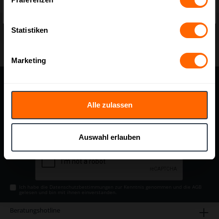
Nettopreise
exkl. MwSt.
Statistiken
inkl. MwSt.
Versandkostenfrei ab 25 €
Marketing
Newsletter
Melden Sie sich hier zu unserem kostenlosen Newsletter an und
erhalten Sie spannende Informationen zu unseren Angeboten und
Alle zulassen
Saisonprodukten.
E-
Mail-
Auswahl erlauben
Adresse*
Ich habe die
Datenschutzbestimmungen
zur Kenntnis genommen und die
AGB
gelesen und bin mit ihnen einverstanden.
Beratungshotline