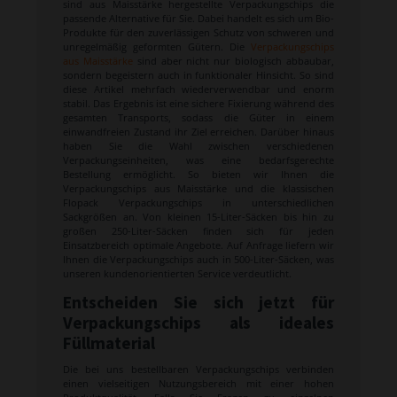
sind aus Maisstärke hergestellte Verpackungschips die
passende Alternative für Sie. Dabei handelt es sich um Bio-
Produkte für den zuverlässigen Schutz von schweren und
unregelmäßig geformten Gütern. Die
Verpackungschips
aus Maisstärke
sind aber nicht nur biologisch abbaubar,
sondern begeistern auch in funktionaler Hinsicht. So sind
diese Artikel mehrfach wiederverwendbar und enorm
stabil. Das Ergebnis ist eine sichere Fixierung während des
gesamten Transports, sodass die Güter in einem
einwandfreien Zustand ihr Ziel erreichen. Darüber hinaus
haben Sie die Wahl zwischen verschiedenen
Verpackungseinheiten, was eine bedarfsgerechte
Bestellung ermöglicht. So bieten wir Ihnen die
Verpackungschips aus Maisstärke und die klassischen
Flopack Verpackungschips in unterschiedlichen
Sackgrößen an. Von kleinen 15-Liter-Säcken bis hin zu
großen 250-Liter-Säcken finden sich für jeden
Einsatzbereich optimale Angebote. Auf Anfrage liefern wir
Ihnen die Verpackungschips auch in 500-Liter-Säcken, was
unseren kundenorientierten Service verdeutlicht.
Entscheiden Sie sich jetzt für
Verpackungschips als ideales
Füllmaterial
Die bei uns bestellbaren Verpackungschips verbinden
einen vielseitigen Nutzungsbereich mit einer hohen