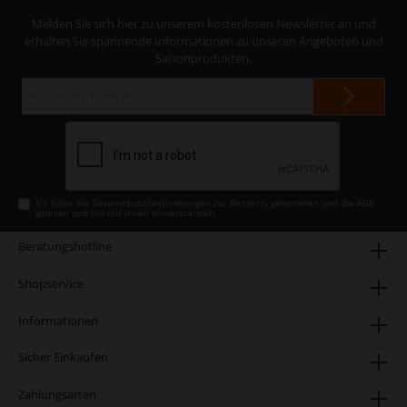
Melden Sie sich hier zu unserem kostenlosen Newsletter an und
erhalten Sie spannende Informationen zu unseren Angeboten und
Saisonprodukten.
E-
Mail-
Adresse*
Ich habe die
Datenschutzbestimmungen
zur Kenntnis genommen und die
AGB
gelesen und bin mit ihnen einverstanden.
Beratungshotline
Shopservice
Informationen
Sicher Einkaufen
Zahlungsarten