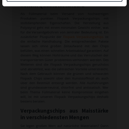
hohem Qualitätsstandard
Als Füllmaterial beim Versand von hochwertigen
Produkten punkten Flopack Verpackungschips mit
stoßdämpfenden Eigenschaften. Die Herstellung aus
Polystyrol geht mit einem minimalen Gewicht einher, was
für die Versandgebühren von zentraler Bedeutung ist. Ein
zusätzlicher Pluspunkt der
Flopack Verpackungschips
ist
die einfache Handhabung: Die entsprechenden Pakete
lassen sich ohne großen Zeitaufwand mit den Chips
befüllen, was einen schnellen Arbeitsablauf garantiert. Auf
diesem Weg können Hohlräume und das Verrutschen der
transportierten Güter problemlos verhindert werden. Des
Weiteren sind die Flopack Verpackungschips geruchslos
und abriebfest, was die zahlreichen Vorteile unterstreicht.
Nach dem Gebrauch können die grünen und schwarzen
Flopack Chips sowohl über den Kunststoffmüll als auch
über den Restmüll entsorgt werden. Alle Ausführungen
sind grundwasserneutral, chlorfrei und antistatisch. Wer
beim Thema Füllmaterial keine Kompromisse eingehen
will, ist mit unseren Flopack Verpackungschips deshalb
bestens beraten.
Verpackungschips aus Maisstärke
in verschiedensten Mengen
Sie legen großen Wert auf natürliche Materialien? Dann