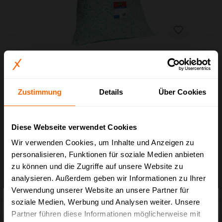
Bio-Verpackungschips aus Maisstärke, 15 l
Zustimmung
Details
Über Cookies
Art.-Nr.:
BX.1583-001
Ab
2,88 €*
Diese Webseite verwendet Cookies
Wir verwenden Cookies, um Inhalte und Anzeigen zu
personalisieren, Funktionen für soziale Medien anbieten
zu können und die Zugriffe auf unsere Website zu
analysieren. Außerdem geben wir Informationen zu Ihrer
Verwendung unserer Website an unsere Partner für
×
Preisauszeichnung
soziale Medien, Werbung und Analysen weiter. Unsere
Verpackungschips - optimale
Partner führen diese Informationen möglicherweise mit
Schutzeigenschaften und flexibler
Privatkunden können Preise mit MwSt. (brutto) und Geschäftskunden Preise