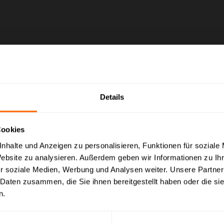
Details
Cookies
nhalte und Anzeigen zu personalisieren, Funktionen für soziale
Website zu analysieren. Außerdem geben wir Informationen zu I
eise mit MwSt. (brutto) und Geschäftskunden Preise ohne MwSt. (n
r soziale Medien, Werbung und Analysen weiter. Unsere Partner
 Daten zusammen, die Sie ihnen bereitgestellt haben oder die s
evorzugte Einstellung:
n.
opreise
Nettopreise
inkl. MwSt.
ex