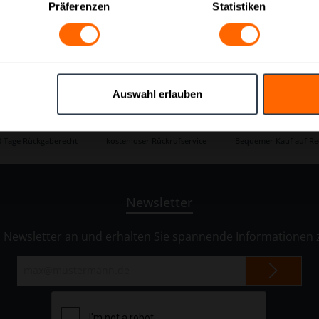
Präferenzen
Statistiken
Auswahl erlauben
0 Tage Rückgaberecht
kostenloser Rückrufservice
Bequemer Kauf auf R
Newsletter
n Newsletter an und erhalten Sie spannende Informatione
E-
Mail-
Adresse*