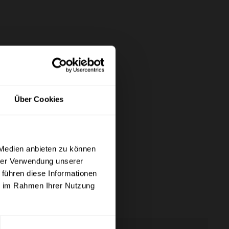
Über Cookies
×
 Medien anbieten zu können
hrer Verwendung unserer
etto) angezeigt werden.
 führen diese Informationen
ie im Rahmen Ihrer Nutzung
kl. MwSt.