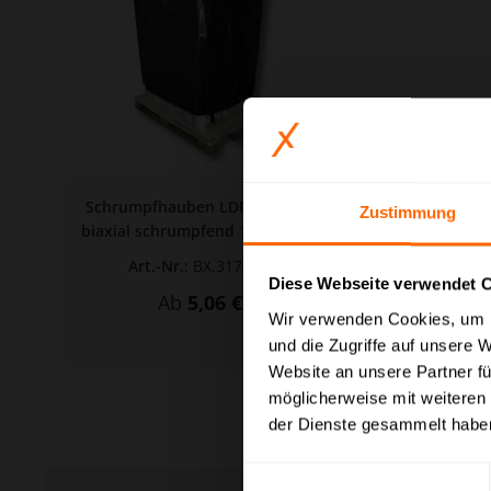
Schrumpfhauben LDPE schwarz,
Zustimmung
biaxial schrumpfend 1250 + 850 x
1800 x 0,125 mm
Art.-Nr.:
BX.3174-001
Diese Webseite verwendet 
Ab
5,06 €*
Preisauszeichnung
Wir verwenden Cookies, um I
und die Zugriffe auf unsere 
Privatkunden können Pr
Website an unsere Partner fü
möglicherweise mit weiteren
Bitte wählen Sie Ihre b
der Dienste gesammelt habe
Brutt
Einwilligungsauswahl