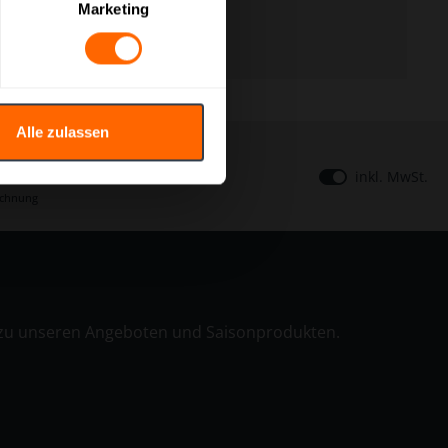
Marketing
Alle zulassen
inkl. MwSt.
echnung
n zu unseren Angeboten und Saisonprodukten.