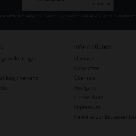
nschutzbestimmungen
zur Kenntnis genommen und die
AGB
gelesen und bin mit
ce
Informationen
 gestellte Fragen
Ideenwelt
Newsletter
Zahlung I Versand
Über uns
cht
Rückgabe
Datenschutz
Impressum
Hinweise zur Batterieents