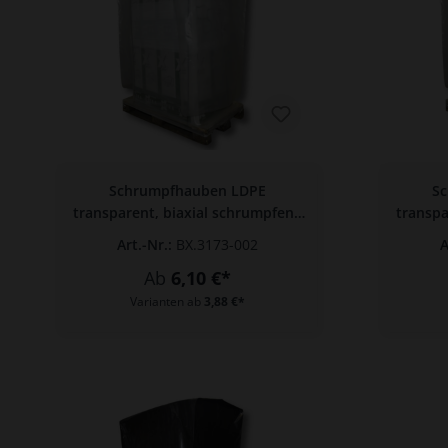
Zur Kategorie Lebensmittel & Verpackung
Schrumpfhauben LDPE
S
transparent, biaxial schrumpfend
transpa
1250 + 850 x 2400 x 0,120 mm
1300 
Art.-Nr.:
BX.3173-002
A
Ab
6,10 €*
Varianten ab
3,88 €*