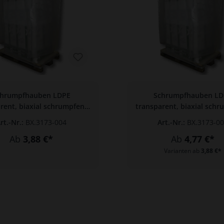
chrumpfhauben LDPE
Schrumpfhauben LD
rent, biaxial schrumpfend
transparent, biaxial sch
+ 1100 x 1600 x 0,100 mm
1250 + 850 x 1800 x 0,
rt.-Nr.:
BX.3173-004
Art.-Nr.:
BX.3173-0
Ab
3,88 €*
Ab
4,77 €*
Varianten ab
3,88 €*