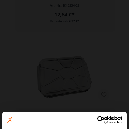
Art.-Nr.:
BX.323-002
12,64 €*
Varianten ab
9,37 €*
Aluschalendeckel, Aluminium 227 x 177 mm
CR100G/HS