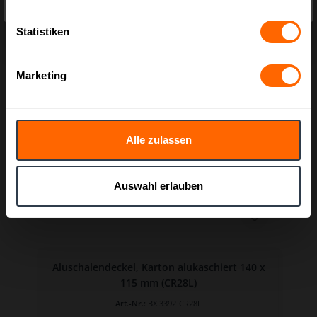
Ab
10,33 €*
Statistiken
Varianten ab
3,32 €*
Marketing
Alle zulassen
Auswahl erlauben
Aluschalendeckel, Karton alukaschiert 140 x
115 mm (CR28L)
Art.-Nr.:
BX.3392-CR28L