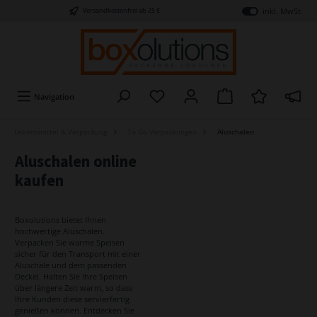
inkl. MwSt.
Versandkostenfrei ab 25 €
Navigation
Lebensmittel & Verpackung
To Go Verpackungen
Aluschalen
Aluschalen online
kaufen
Boxolutions bietet Ihnen
hochwertige Aluschalen.
Verpacken Sie warme Speisen
sicher für den Transport mit einer
Aluschale und dem passenden
Deckel. Halten Sie Ihre Speisen
über längere Zeit warm, so dass
Ihre Kunden diese servierfertig
genießen können. Entdecken Sie