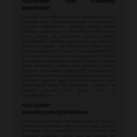
Aluschalen sind vielseitig
einsetzbar
Aluschalen und Alubehälter werden besonders häufig als
Take-Away oder Transportverpackung im Imbissbereich
und bei Lieferdiensten eingesetzt. Häufig werden
Aluschalen zudem auch in Restaurants verwendet, die
Ihren Gästen die Möglichkeit bieten, eventuell
übriggebliebene Portionen einzupacken und mit nach
Hause zu nehmen. Für Grillfreunde bieten unsere
Aluschalen ebenfalls interessante Einsatzmöglichkeiten. So
kann zum einen durch die Verwendung unserer Asietten
beim Grillen verhindert werden, dass Fett und Fleischsaft
direkt ins Feuer tropften und schädliche Dämpfe
entstehen. Zum anderen lassen sich in Aluschalen bzw.
Alubehältern auch leckere Gemüsepfannen zubereiten, die
dann über dem Grill gegart werden können. Bei vielen
Holzkohlegrills lassen sich außerdem Aluschalen im
Aschefach einsetzen und beugen somit der
Verschmutzung vor.
Aluschalen
Verschlussmöglichkeiten
Alu-Menüschalen haben grundsätzlich zwei verschiedene
Verschlussmöglichkeiten. Beim Einsatz von geringen
Stückzahlen wird üblicherweise der Verschluss mit
Knickrand verwendet. Hierbei wird ein einseitig mit