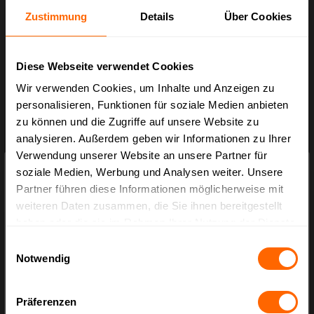
Art.-Nr.:
BX.3391-CR100
Zustimmung
Details
Über Cookies
Ab
8,82 €*
Diese Webseite verwendet Cookies
Wir verwenden Cookies, um Inhalte und Anzeigen zu
personalisieren, Funktionen für soziale Medien anbieten
zu können und die Zugriffe auf unsere Website zu
analysieren. Außerdem geben wir Informationen zu Ihrer
Verwendung unserer Website an unsere Partner für
×
Preisauszeichnung
soziale Medien, Werbung und Analysen weiter. Unsere
Partner führen diese Informationen möglicherweise mit
Privatkunden können Preise mit MwSt. (brutto) und Geschäftskunden Preise
weiteren Daten zusammen, die Sie ihnen bereitgestellt
ohne MwSt. (netto) angezeigt werden.
haben oder die sie im Rahmen Ihrer Nutzung der Dienste
Bitte wählen Sie Ihre bevorzugte Einstellung:
gesammelt haben.
Einwilligungsauswahl
Notwendig
Bruttopreise
inkl. MwSt.
Aluschalen mit Deckel (alukaschierter Karton)
R28L-Set
Präferenzen
Nettopreise
Art.-Nr.:
BX.3392-R28L-Set
exkl. MwSt.