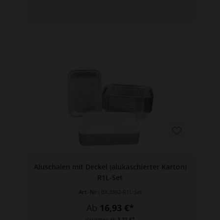
Aluschalen mit Deckel (alukaschierter Karton)
R1L-Set
Art.-Nr.:
BX.3392-R1L-Set
Ab
16,93 €*
Varianten ab
3,32 €*