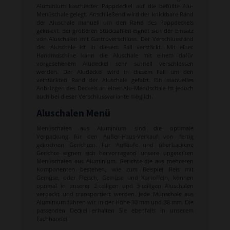
Aluminium kaschierter Pappdeckel auf die befüllte Alu-
Menüschale gelegt. Anschließend wird der knickbare Rand
der Aluschale manuell um den Rand des Pappdeckels
geknickt. Bei größeren Stückzahlen eignet sich der Einsatz
von Aluschalen mit Gastroverschluss. Der Verschlussrand
der Aluschale ist in diesem Fall verstärkt. Mit einer
Handmaschine kann die Aluschale mit einem dafür
vorgesehenem Aludeckel sehr schnell verschlossen
werden. Der Aludeckel wird in diesem Fall um den
verstärkten Rand der Aluschale gefalzt. Ein manuelles
Anbringen des Deckels an einer Alu-Menüschale ist jedoch
auch bei dieser Verschlussvariante möglich.
Aluschalen Menü
Menüschalen aus Aluminium sind die optimale
Verpackung für den Außer-Haus-Verkauf von fertig
gekochten Gerichten. Für Aufläufe und überbackene
Gerichte eignen sich hervorragend unsere ungeteilten
Menüschalen aus Aluminium. Gerichte die aus mehreren
Komponenten bestehen, wie zum Beispiel Reis mit
Gemüse, oder Fleisch, Gemüse und Kartoffeln, können
optimal in unserer 2-teiligen und 3-teiligen Aluschalen
verpackt und transportiert werden. Jede Münschale aus
Aluminium führen wir in der Höhe 30 mm und 38 mm. Die
passenden Deckel erhalten Sie ebenfalls in unserem
Fachhandel.