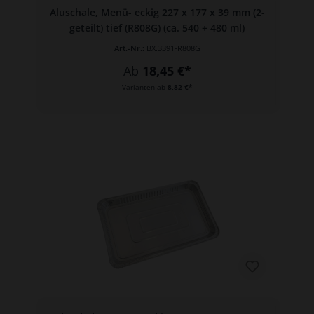
Aluschale, Menü- eckig 227 x 177 x 39 mm (2-
geteilt) tief (R808G) (ca. 540 + 480 ml)
Art.-Nr.:
BX.3391-R808G
Ab
18,45 €*
Varianten ab
8,82 €*