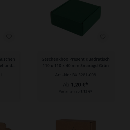
äuschen
Geschenkbox Present quadratisch
el und
110 x 110 x 40 mm Smaragd Grün
/170 mm
01
Art.-Nr.:
BX.3281-008
Ab
1,20 €*
Varianten ab
1,13 €*