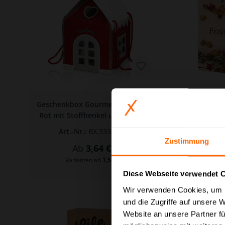
Geschenkbox Gourmet Häuschen
Rot mit Stoffhenkel und Fenster
"Weihn
200 x 200 x 180/290 mm (mittel)
Art.-Nr.:
BX.3338-002
A
Zustimmung
Ab
3,64 €*
Varianten ab
1,54 €*
Diese Webseite verwendet 
Preisauszeichnung
Wir verwenden Cookies, um I
und die Zugriffe auf unsere 
Privatkunden können Pr
Website an unsere Partner fü