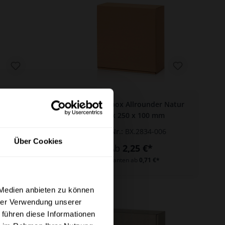
r 2er
Geschenkbox Allrounder Natur
250 x 250 x 100 mm
01
Art.-Nr.:
BX.2834-006
Über Cookies
Ab
2,25 €*
Varianten ab
0,71 €*
×
 Medien anbieten zu können
hrer Verwendung unserer
etto) angezeigt werden.
 führen diese Informationen