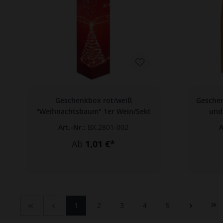
Geschenkbox rot/weiß
Geschen
"Weihnachtsbaum" 1er Wein/Sekt
und
Art.-Nr.:
BX.2801-002
A
Ab
1,01 €*
1
2
3
4
5