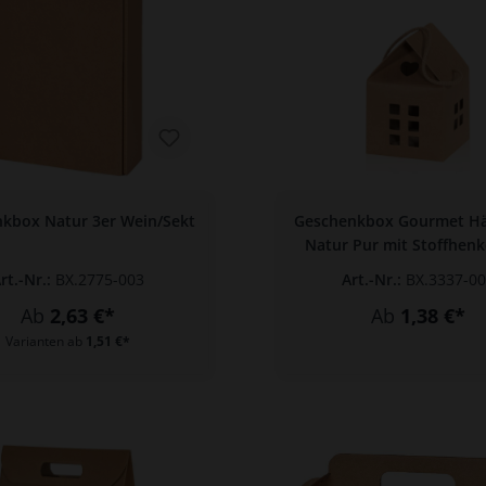
kbox Natur 3er Wein/Sekt
Geschenkbox Gourmet H
Natur Pur mit Stoffhenk
Fenster 120 x 120 x 110
rt.-Nr.:
BX.2775-003
Art.-Nr.:
BX.3337-0
(klein)
Ab
2,63 €*
Ab
1,38 €*
Varianten ab
1,51 €*