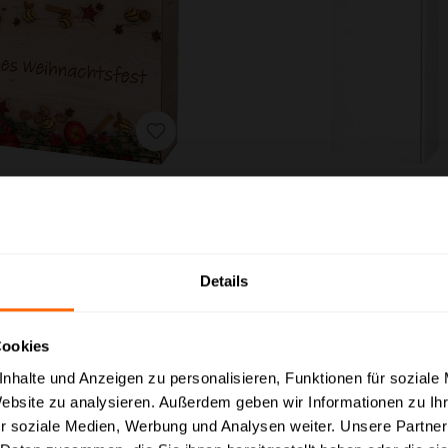
Geschenkbox Natur
Geschenkbox weiß/natu
achtsfest" 3er Wein/Sekt
Wein/Sekt
rt.-Nr.:
BX.2785-004
Art.-Nr.:
BX.2789-0
Details
Ab
3,30 €*
Ab
2,21 €*
Varianten ab
1,89 €*
Cookies
nhalte und Anzeigen zu personalisieren, Funktionen für soziale
Website zu analysieren. Außerdem geben wir Informationen zu I
eise mit MwSt. (brutto) und Geschäftskunden Preise ohne MwSt. (n
r soziale Medien, Werbung und Analysen weiter. Unsere Partner