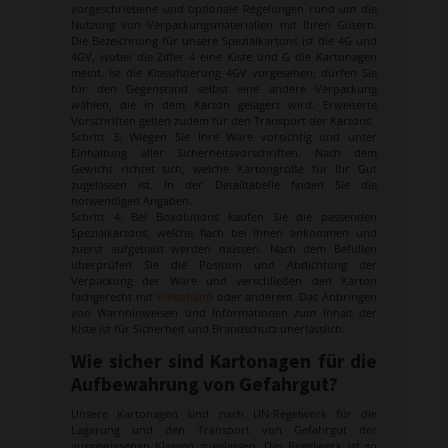
vorgeschriebene und optionale Regelungen rund um die
Nutzung von Verpackungsmaterialien mit Ihren Gütern.
Die Bezeichnung für unsere Spezialkartons ist die 4G und
4GV, wobei die Ziffer 4 eine Kiste und G die Kartonagen
meint. Ist die Klassifizierung 4GV vorgesehen, dürfen Sie
für den Gegenstand selbst eine andere Verpackung
wählen, die in dem Karton gelagert wird. Erweiterte
Vorschriften gelten zudem für den Transport der Kartons.
Schritt 3: Wiegen Sie Ihre Ware vorsichtig und unter
Einhaltung aller Sicherheitsvorschriften. Nach dem
Gewicht richtet sich, welche Kartongröße für Ihr Gut
zugelassen ist. In der Detailtabelle finden Sie die
notwendigen Angaben.
Schritt 4: Bei Boxolutions kaufen Sie die passenden
Spezialkartons, welche flach bei Ihnen ankommen und
zuerst aufgebaut werden müssen. Nach dem Befüllen
überprüfen Sie die Position und Abdichtung der
Verpackung der Ware und verschließen den Karton
fachgerecht mit
Klebeband
oder anderem. Das Anbringen
von Warnhinweisen und Informationen zum Inhalt der
Kiste ist für Sicherheit und Brandschutz unerlässlich.
Wie sicher sind Kartonagen für die
Aufbewahrung von Gefahrgut?
Unsere Kartonagen sind nach UN-Regelwerk für die
Lagerung und den Transport von Gefahrgut der
ausgewiesenen Klassen zugelassen. Das Regelwerk ist so