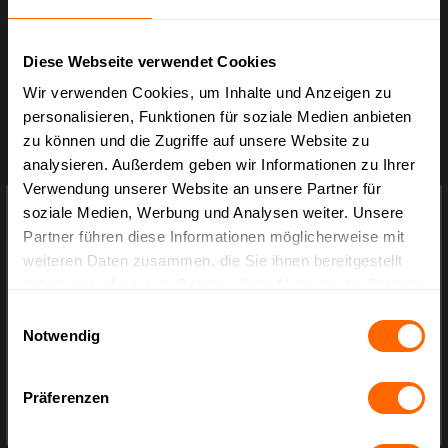
Diese Webseite verwendet Cookies
325 x 245 x 300 mm Gefahrgutkarton
Wir verwenden Cookies, um Inhalte und Anzeigen zu
personalisieren, Funktionen für soziale Medien anbieten
zu können und die Zugriffe auf unsere Website zu
Art.-Nr.:
BX.1428-003
analysieren. Außerdem geben wir Informationen zu Ihrer
Ab
3,17 €*
Verwendung unserer Website an unsere Partner für
×
Varianten ab
0,99 €*
Preisauszeichnung
soziale Medien, Werbung und Analysen weiter. Unsere
Partner führen diese Informationen möglicherweise mit
Privatkunden können Preise mit MwSt. (brutto) und Geschäftskunden Preise
weiteren Daten zusammen, die Sie ihnen bereitgestellt
ohne MwSt. (netto) angezeigt werden.
haben oder die sie im Rahmen Ihrer Nutzung der Dienste
Bitte wählen Sie Ihre bevorzugte Einstellung:
gesammelt haben.
Einwilligungsauswahl
Notwendig
Bruttopreise
inkl. MwSt.
Präferenzen
Nettopreise
exkl. MwSt.