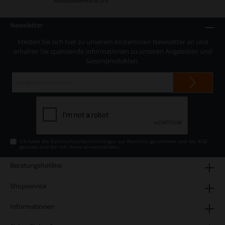
Versandkostenfrei ab 25 €
Newsletter
Melden Sie sich hier zu unserem kostenlosen Newsletter an und
erhalten Sie spannende Informationen zu unseren Angeboten und
Saisonprodukten.
E-
Mail-
Adresse*
Ich habe die
Datenschutzbestimmungen
zur Kenntnis genommen und die
AGB
gelesen und bin mit ihnen einverstanden.
Beratungshotline
Shopservice
Informationen