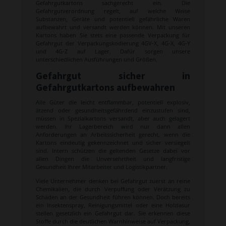
Gefahrgutkartons sachgerecht ein. Die
Gefahrgutverordnung regelt, auf welche Weise
Substanzen, Geräte und potentiell gefährliche Waren
aufbewahrt und versandt werden können. Mit unseren
Kartons haben Sie stets eine passende Verpackung für
Gefahrgut der Verpackungskodierung 4GV-X, 4G-X, 4G-Y
und 4G-Z auf Lager. Dafür sorgen unsere
unterschiedlichen Ausführungen und Größen.
Gefahrgut sicher in
Gefahrgutkartons aufbewahren
Alle Güter die leicht entflammbar, potentiell explosiv,
ätzend oder gesundheitsgefährdend einzustufen sind,
müssen in Spezialkartons versandt, aber auch gelagert
werden. Ihr Lagerbereich wird nur dann allen
Anforderungen an Arbeitssicherheit gerecht, wenn die
Kartons eindeutig gekennzeichnet und sicher versiegelt
sind. Intern schützen die geltenden Gesetze dabei vor
allen Dingen die Unversehrtheit und langfristige
Gesundheit Ihrer Mitarbeiter und Logistikpartner.
Viele Unternehmer denken bei Gefahrgut zuerst an reine
Chemikalien, die durch Verpuffung oder Verätzung zu
Schäden an der Gesundheit führen können. Doch bereits
ein Insektenspray, Reinigungsmittel oder eine Holzlasur
stellen gesetzlich ein Gefahrgut dar. Sie erkennen diese
Stoffe durch die deutlichen Warnhinweise auf Verpackung,