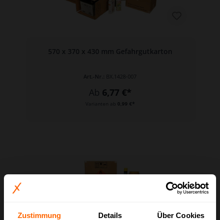
570 x 370 x 430 mm Gefahrgutkarton
Art.-Nr.:
BX.1428-007
Ab
6,77 €*
Varianten ab
0,99 €*
Zustimmung
Details
Über Cookies