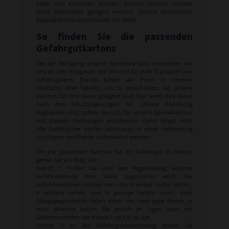
Label und einzelnen Artikeln. Ebenso deutlich müssen
diese Materialien gelagert werden. Unsere Boxolutions
Spezialkartons unterstützen Sie dabei.
So finden Sie die passenden
Gefahrgutkartons
Bei der Fertigung unserer Spezialkartons orientieren wir
uns an den Vorgaben der UN und EU zum Transport von
Gefahrgütern. Darum bieten wir Ihnen in unserer
Übersicht eine Tabelle, um zu entscheiden, ob unsere
Kartons für Ihre Güter geeignet sind. Nur wenn Ihre Güter
nach den Schutzregelungen für unsere Kodierung
zugelassen sind, sollten Sie sich für unsere Spezialkartons
aus stabilen Kartonagen entscheiden. Denn längst nicht
alle Gefahrgüter dürfen überhaupt in einer Verpackung
aus Pappe und Papier aufbewahrt werden.
Um die passenden Kartons für Ihr Gefahrgut zu finden,
gehen Sie wie folgt vor:
Schritt 1: Prüfen Sie über den Regelkatalog, welcher
Gefahrenklasse Ihre Ware zugeordnet wird. Die
Gefahrenklassen reichen von I bis III wobei I hohe Gefahr,
II mittlere Gefahr und III geringe Gefahr meint. Viele
Alltagsgegenstände fallen unter die niedrigste Klasse. Je
nach Branche haben Sie jedoch im Lager auch mit
Gefahrenstoffen der Klasse II und III zu tun.
Schritt 2: In der Gefahrgutverordnung finden Sie