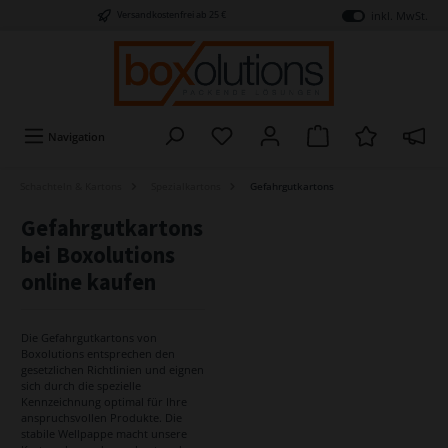
inkl. MwSt.
Versandkostenfrei ab 25 €
Navigation
Schachteln & Kartons
Spezialkartons
Gefahrgutkartons
Gefahrgutkartons
bei Boxolutions
online kaufen
Die Gefahrgutkartons von
Boxolutions entsprechen den
gesetzlichen Richtlinien und eignen
sich durch die spezielle
Kennzeichnung optimal für Ihre
anspruchsvollen Produkte. Die
stabile Wellpappe macht unsere