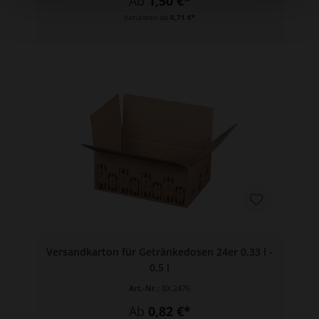
Ab
1,50 €*
Varianten ab
0,71 €*
Versandkarton für Getränkedosen 24er 0,33 l -
0,5 l
Art.-Nr.:
BX.2476
Ab
0,82 €*