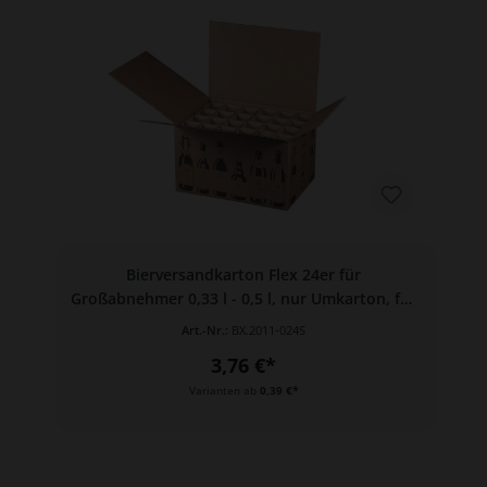
Bierversandkarton Flex 24er für
Großabnehmer 0,33 l - 0,5 l, nur Umkarton, für
24 Flaschen
Art.-Nr.:
BX.2011-024S
3,76 €*
Varianten ab
0,39 €*