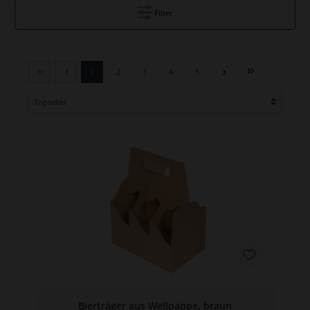
Filter
1
2
3
4
5
Bierträger aus Wellpappe, braun