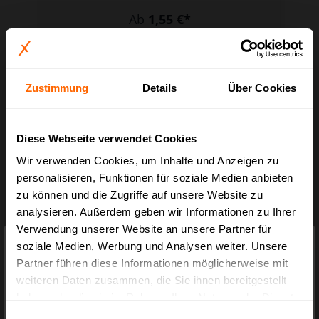
Ab
1,55 €*
Zustimmung
Details
Über Cookies
Diese Webseite verwendet Cookies
Wir verwenden Cookies, um Inhalte und Anzeigen zu
personalisieren, Funktionen für soziale Medien anbieten
zu können und die Zugriffe auf unsere Website zu
analysieren. Außerdem geben wir Informationen zu Ihrer
Verwendung unserer Website an unsere Partner für
×
Preisauszeichnung
soziale Medien, Werbung und Analysen weiter. Unsere
Partner führen diese Informationen möglicherweise mit
6er Flaschenkarton mit DHL-Zertifikat (PTZ)
Privatkunden können Preise mit MwSt. (brutto) und Geschäftskunden Preise
weiteren Daten zusammen, die Sie ihnen bereitgestellt
ohne MwSt. (netto) angezeigt werden.
305 x 212 x 368 mm
haben oder die sie im Rahmen Ihrer Nutzung der Dienste
Bitte wählen Sie Ihre bevorzugte Einstellung:
Art.-Nr.:
BX.305-006
gesammelt haben.