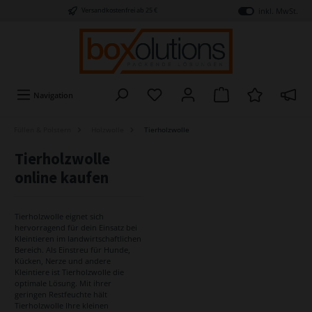
inkl. MwSt.
Versandkostenfrei ab 25 €
Navigation
Füllen & Polstern
Holzwolle
Tierholzwolle
Tierholzwolle
online kaufen
Tierholzwolle eignet sich
hervorragend für dein Einsatz bei
Kleintieren im landwirtschaftlichen
Bereich. Als Einstreu für Hunde,
Kücken, Nerze und andere
Kleintiere ist Tierholzwolle die
optimale Lösung. Mit ihrer
geringen Restfeuchte hält
Tierholzwolle Ihre kleinen