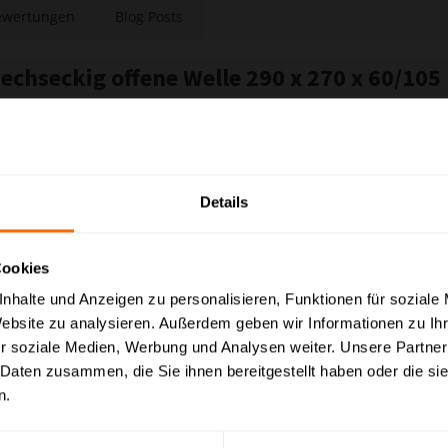
ewertungen
Blog Posts
chseckig offene Welle 290 x 270 x 60/105
Details
ial
Cookies
nhalte und Anzeigen zu personalisieren, Funktionen für soziale
Website zu analysieren. Außerdem geben wir Informationen zu I
eise mit MwSt. (brutto) und Geschäftskunden Preise ohne MwSt. (n
r soziale Medien, Werbung und Analysen weiter. Unsere Partner
 Daten zusammen, die Sie ihnen bereitgestellt haben oder die s
evorzugte Einstellung:
n.
al aus unserem Sortiment zur optimalen Präsentation Ihrer Gesc
opreise
Nettopreise
inkl. MwSt.
ex
rem umfangreichen Sortiment!