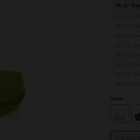
ten
lie
ntaschen & Sonstiges
Transport- & Aufbewahrungs
Ab
25
Stü
esteck
ons
Schachteln
ck
Ab
50
Stüc
broller
rtons
Visitenkarten Schachtel
 Einweggeschirr
Ab
75
Stüc
artons
Faltschachteln
ggeschirr
pappe
Ab
100
Stü
portkartons
Stülpdeckelkartons
r Einweggeschirr
regal WS 3000
kartons
Tortenkartons
Ab
150
Stü
schips
n
n
Ab
400
Stü
Umzugskartons
len
rtons
Ab
500
Stü
irr
orb aus Wellpappe
Lagerkartons
Ab
800
Stü
tons
Regalkartons
her
Ab
1000
St
er
Palettenkartons
tecke
Farbe
er
Individuell bedruckte Kartons
en
me
chirr
Gesamt