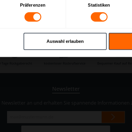
Präferenzen
Statistiken
nung. Das Maß der Grundfläche ist etwas kleiner. Da der Präsent
timent!
Auswahl erlauben
0 Tage Rückgaberecht
kostenloser Rückrufservice
Bequemer Kauf auf R
Newsletter
n Newsletter an und erhalten Sie spannende Informatione
E-
Mail-
Adresse*