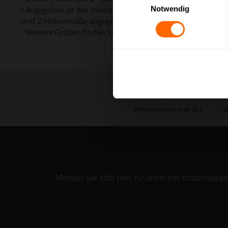
Notwendig
• Angegeben ist das Innenmaß des Präsentkorbes an der Öff
sind 2 Höhenmaße angegeben (vorne und hinten).
• Weitere Größen finden Sie in unserem umfangreichen Sor
Versandkostenfrei ab 25 €
3
Melden Sie sich hier zu unserem kostenlose