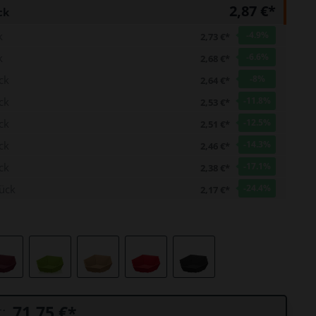
2,87 €*
boxen
ck
k
-4.9
%
2,73 €*
k
-6.6
%
2,68 €*
ck
-8
%
2,64 €*
ck
-11.8
%
2,53 €*
ck
-12.5
%
2,51 €*
ck
-14.3
%
2,46 €*
ck
-17.1
%
2,38 €*
ück
-24.4
%
2,17 €*
:
71,75 €
*