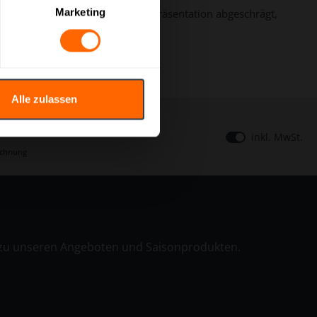
Marketing
korb für eine optimale Produktpräsentation abgeschrägt,
Alle zulassen
inkl. MwSt.
echnung
n zu unseren Angeboten und Saisonprodukten.