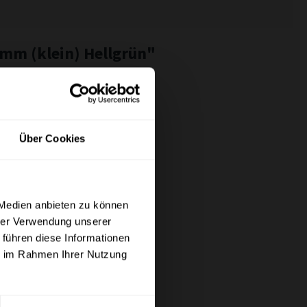
 mm (klein) Hellgrün"
Über Cookies
×
 Medien anbieten zu können
hrer Verwendung unserer
etto) angezeigt werden.
 führen diese Informationen
ie im Rahmen Ihrer Nutzung
henke
kl. MwSt.