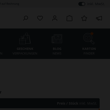
inkl. MwSt.
 auf Rechnung
K
GESCHENK
BLOG
KARTON
EN
VERPACKUNGEN
NEWS
FINDER
*
Preis / Stück
inkl. MwSt.