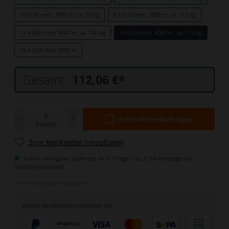
5 x 0,47 mm, 7000 m, ca. 55 kg
9 x 0,63 mm, 3500 m, ca. 111 kg
12 x 0,63 mm, 3000 m, ca. 140 kg
9 x 0,55 mm, 4000 m, ca. 112 kg
16 x 0,65 mm, 2000 m
Gesamt:
112,06 €
*
In den Warenkorb legen
Rolle(n)
Zum Merkzettel hinzufügen
Sofort verfügbar, Lieferzeit ca. 1-3 Tage + ca. 2-3 Arbeitstage bei
Speditionsversand
Preise inkl. MwSt. zzgl. Versandkosten
Zahlen Sie bequem und sicher mit: