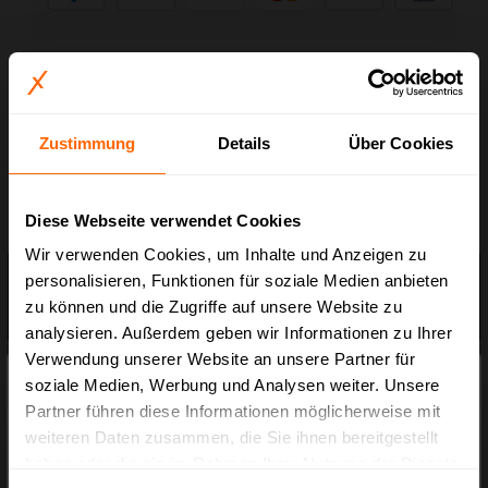
Art.-Nr.:
BX.1275-004
Inhalt:
4000 Meter
Zustimmung
Details
Über Cookies
60 Stück je Palette
Diese Webseite verwendet Cookies
Wir verwenden Cookies, um Inhalte und Anzeigen zu
Beschreibung
personalisieren, Funktionen für soziale Medien anbieten
Umreifungsband für Handgeräte und Umreifungsmaschinen finden Sie bei uns
zu können und die Zugriffe auf unsere Website zu
in verschiedenen Größen und Kerndurchmessern – d…
Mehr
analysieren. Außerdem geben wir Informationen zu Ihrer
Verwendung unserer Website an unsere Partner für
Hersteller und Produktsicherheit
×
Preisauszeichnung
soziale Medien, Werbung und Analysen weiter. Unsere
Bewertungen
Partner führen diese Informationen möglicherweise mit
Privatkunden können Preise mit MwSt. (brutto) und Geschäftskunden Preise
weiteren Daten zusammen, die Sie ihnen bereitgestellt
ohne MwSt. (netto) angezeigt werden.
Blog Posts
haben oder die sie im Rahmen Ihrer Nutzung der Dienste
Bitte wählen Sie Ihre bevorzugte Einstellung: