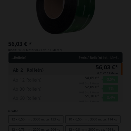
56,03 €
*
Inhalt:
4000 Meter
(
0,01 €
* / 1 Meter)
...Rolle(n)
Preis / Rolle(n)
inkl. MwSt.
56,03 €*
Ab
2
Rolle(n)
0,01 €* / 1 Meter
54,05 €*
Ab
12
Rolle(n)
-3.5
%
0,01 €* / 1 Meter
52,09 €*
Ab
30
Rolle(n)
-7
%
0,01 €* / 1 Meter
51,30 €*
Ab
60
Rolle(n)
-8.4
%
0,01 €* / 1 Meter
Größe
12 x 0,55 mm, 3000 m, ca. 133 kg
10 x 0,55 mm, 3000 m, ca. 114 kg
12 x 0,73 mm, 2200 m, ca. 204 kg
12 x 0,8 mm, 2000 m, ca. 196 kg