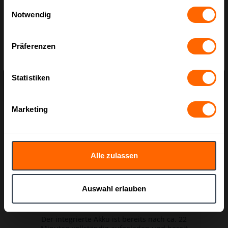
gesammelt haben.
Einwilligungsauswahl
Notwendig
Bruttopreise
inkl. MwSt.
sw_related
Präferenzen
Nettopreise
exkl. MwSt.
Statistiken
Marketing
Alle zulassen
Akku-Umreifungsgerät LST-SMART, 9 - 16
Auswahl erlauben
mm
Der integrierte Akku ist bereits nach ca. 22