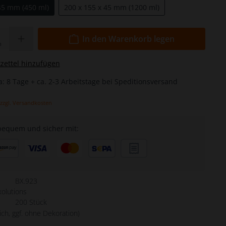
boxen
45 mm (450 ml)
200 x 155 x 45 mm (1200 ml)
In den Warenkorb legen
n
ettel hinzufügen
a: 8 Tage + ca. 2-3 Arbeitstage bei Speditionsversand
 zzgl. Versandkosten
bequem und sicher mit:
BX.923
olutions
200 Stück
lich, ggf. ohne Dekoration)