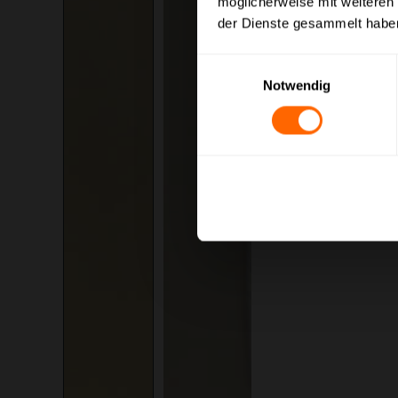
möglicherweise mit weiteren
Bitte wählen Sie Ihre b
der Dienste gesammelt habe
Brutt
Einwilligungsauswahl
Notwendig