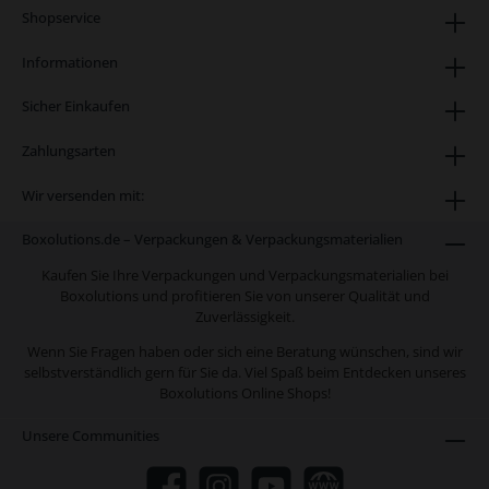
Umreifungsgeräten. Diese bieten wir in
Shopservice
verschiedenen Ausführungen für Sie an.
Besuchen Sie dazu gern die Kategorie
Informationen
Technik und Maschinen und entdecken Sie
unser vielseitiges Sortiment. Die wichtigsten
Sicher Einkaufen
Eckdaten in Kürze: • PP Umreifungsband •
geprägtes Umreifungsband • PP
Umreifungsband für Umreifungsgeräte
Zahlungsarten
(Handgeräte oder Akku-Umreifungsgeräte)
und Umreifungsmaschinen
Wir versenden mit:
(halbautomatische und vollautomatische
Umreifungsmaschien) • Umreifungsband in
Boxolutions.de – Verpackungen & Verpackungsmaterialien
Automatenqualität • flexibel einsetzbares
Umreifungsband (manuelle,
Kaufen Sie Ihre Verpackungen und Verpackungsmaterialien bei
halbautomatische oder automatische
Boxolutions und profitieren Sie von unserer Qualität und
Umreifungsarbeit) • PP Umreifungsband für
Zuverlässigkeit.
das Umreifen von Kartons, Paketen und
leichtem Packgut • hochwertiges
Wenn Sie Fragen haben oder sich eine Beratung wünschen, sind wir
Umreifungsband aus Deutscher Herstellung:
selbstverständlich gern für Sie da. Viel Spaß beim Entdecken unseres
Made in Germany • Auf Wunsch bedrucken
Boxolutions Online Shops!
wir unser Umreifungsband individuelle für
Sie. Kontaktieren Sie uns bitte bei Interesse.
Unsere Communities