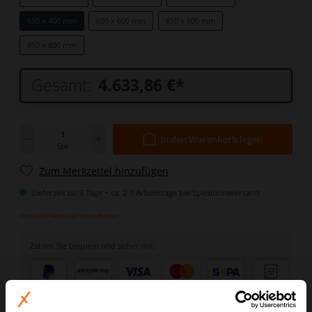
650 x 400 mm
650 x 600 mm
850 x 600 mm
850 x 800 mm
Gesamt:
4.633,86 €
*
In den Warenkorb legen
Stk
Zum Merkzettel hinzufügen
Lieferzeit ca: 3 Tage + ca. 2-3 Arbeitstage bei Speditionsversand
Preise inkl. MwSt. zzgl. Versandkosten
Zahlen Sie bequem und sicher mit: