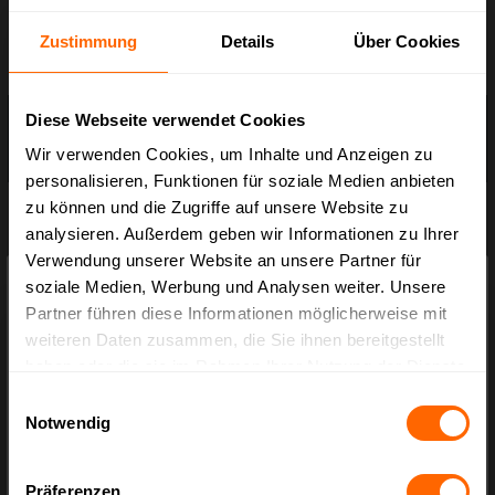
Art.-Nr.:
BX.1785-001
Zustimmung
Details
Über Cookies
Beschreibung
Diese Webseite verwendet Cookies
Unsere vollautomatische Umreifungsmaschine BX 600D ist die verbesserte
Wir verwenden Cookies, um Inhalte und Anzeigen zu
Version der Vorgängervariante BX 600. Mit den Mehrwer…
Mehr
personalisieren, Funktionen für soziale Medien anbieten
Hersteller und Produktsicherheit
zu können und die Zugriffe auf unsere Website zu
analysieren. Außerdem geben wir Informationen zu Ihrer
Bewertungen
Verwendung unserer Website an unsere Partner für
×
Preisauszeichnung
soziale Medien, Werbung und Analysen weiter. Unsere
Partner führen diese Informationen möglicherweise mit
Privatkunden können Preise mit MwSt. (brutto) und Geschäftskunden Preise
weiteren Daten zusammen, die Sie ihnen bereitgestellt
ohne MwSt. (netto) angezeigt werden.
haben oder die sie im Rahmen Ihrer Nutzung der Dienste
sw_related
Bitte wählen Sie Ihre bevorzugte Einstellung:
gesammelt haben.
Einwilligungsauswahl
Notwendig
Bruttopreise
inkl. MwSt.
Präferenzen