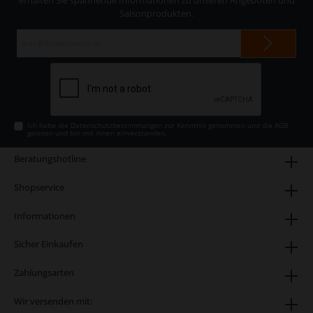
erhalten Sie spannende Informationen zu unseren Angeboten und
Saisonprodukten.
E-
Mail-
Adresse*
Ich habe die
Datenschutzbestimmungen
zur Kenntnis genommen und die
AGB
gelesen und bin mit ihnen einverstanden.
Beratungshotline
Shopservice
Informationen
Sicher Einkaufen
Zahlungsarten
Wir versenden mit: