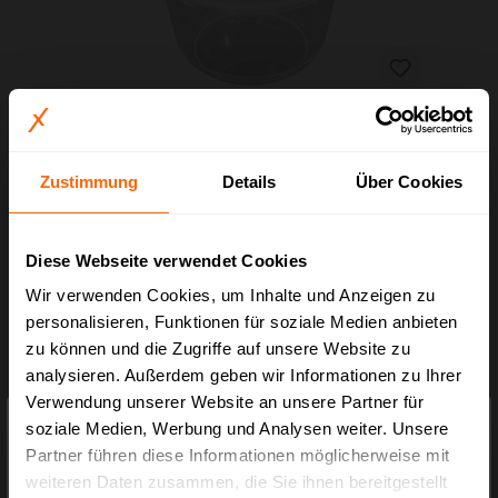
transparenter Originalitätsverschlussbecher
rund PP 1000 ml (Ø 150 mm)
Zustimmung
Details
Über Cookies
Art.-Nr.:
BX.741
97,58 €*
Diese Webseite verwendet Cookies
Wir verwenden Cookies, um Inhalte und Anzeigen zu
personalisieren, Funktionen für soziale Medien anbieten
zu können und die Zugriffe auf unsere Website zu
analysieren. Außerdem geben wir Informationen zu Ihrer
Verwendung unserer Website an unsere Partner für
×
Preisauszeichnung
soziale Medien, Werbung und Analysen weiter. Unsere
Partner führen diese Informationen möglicherweise mit
Privatkunden können Preise mit MwSt. (brutto) und Geschäftskunden Preise
weiteren Daten zusammen, die Sie ihnen bereitgestellt
ohne MwSt. (netto) angezeigt werden.