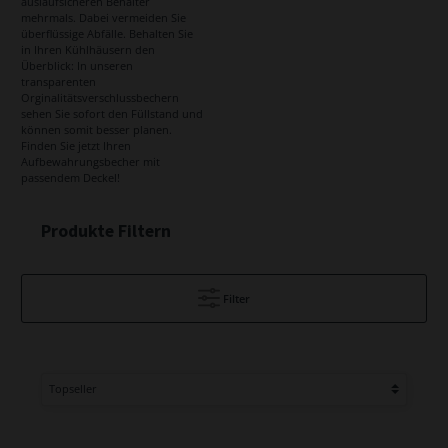
auslaufsicheren Behälter
mehrmals. Dabei vermeiden Sie
überflüssige Abfälle. Behalten Sie
in Ihren Kühlhäusern den
Überblick: In unseren
transparenten
Orginalitätsverschlussbechern
sehen Sie sofort den Füllstand und
können somit besser planen.
Finden Sie jetzt Ihren
Aufbewahrungsbecher mit
passendem Deckel!
Produkte Filtern
Filter