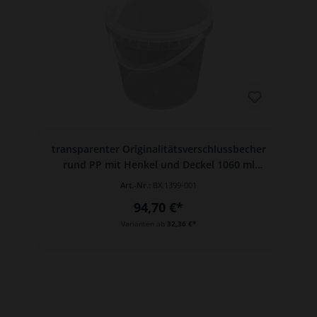
transparenter Originalitätsverschlussbecher
rund PP mit Henkel und Deckel 1060 ml
(Höhe: 119 mm)
Art.-Nr.:
BX.1399-001
94,70 €*
Varianten ab
32,36 €*