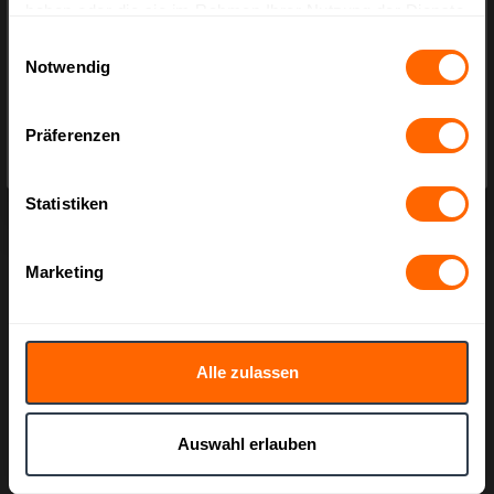
haben oder die sie im Rahmen Ihrer Nutzung der Dienste
Bitte wählen Sie Ihre bevorzugte Einstellung:
gesammelt haben.
Einwilligungsauswahl
Notwendig
Bruttopreise
inkl. MwSt.
transparenter Deckel für
Präferenzen
Nettopreise
exkl. MwSt.
Originalitätsverschluss PP rund (Ø 133 mm)
Art.-Nr.:
BX.734
Statistiken
19,00 €*
Marketing
Alle zulassen
Auswahl erlauben